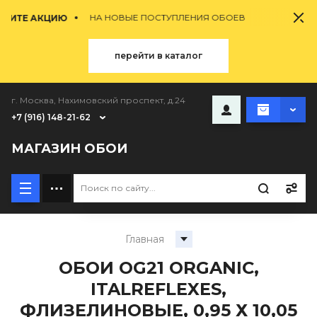
НА НОВЫЕ ПОСТУПЛЕНИЯ ОБОЕВ
ТЕ АКЦИЮ
перейти в каталог
г. Москва, Нахимовский проспект, д.24
+7 (916) 148-21-62
МАГАЗИН ОБОИ
Главная
ОБОИ OG21 ORGANIC,
ITALREFLEXES,
ФЛИЗЕЛИНОВЫЕ, 0,95 Х 10,05