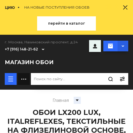
НА НОВЫЕ ПОСТУПЛЕНИЯ ОБОЕВ
АКЦИЮ
перейти в каталог
г. Москва, Нахимовский проспект, д.24
+7 (916) 148-21-62
МАГАЗИН ОБОИ
Главная
ОБОИ LX200 LUX,
ITALREFLEXES, ТЕКСТИЛЬНЫЕ
НА ФЛИЗЕЛИНОВОЙ ОСНОВЕ,